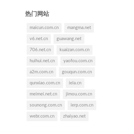
热门网站
maicun.com.cn
mangma.net
v6.net.cn
guawang.net
706.net.cn
kuaizan.com.cn
huihui.net.cn
yaofou.com.cn
a2m.com.cn
gouqun.com.cn
qunxiao.com.cn
iela.cn
meimei.net.cn
jimou.com.cn
sounong.com.cn
ierp.com.cn
webr.com.cn
zhaiyao.net