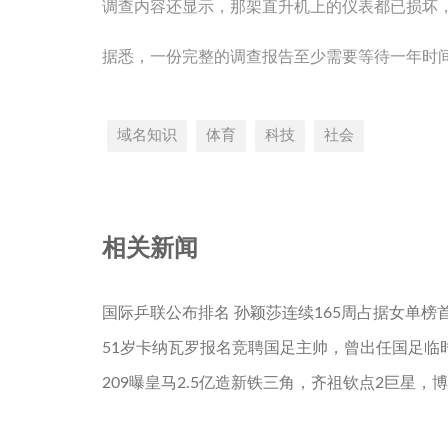
调查内容还显示，那架直升机上的仪表都已损坏
据悉，一份完整的调查报告至少需要等待一年时
域名知识
体育
科技
社会
相关新闻
国际乒联公布排名 孙颖莎连续165周占据女单榜
51岁卡纳瓦罗报名竞聘国足主帅，曾出任国足临
209曝皇马2.5亿造新铁三角，齐祖钦点2巨星，