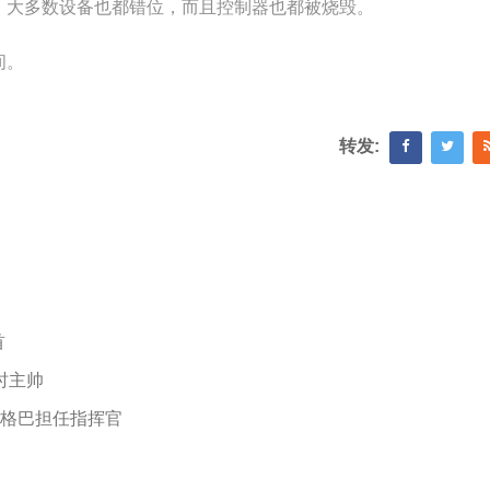
，大多数设备也都错位，而且控制器也都被烧毁。
间。
转发:
首
时主帅
博格巴担任指挥官