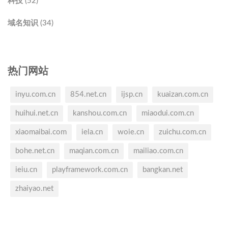
科技 (52)
域名知识 (34)
热门网站
inyu.com.cn
854.net.cn
ijsp.cn
kuaizan.com.cn
huihui.net.cn
kanshou.com.cn
miaodui.com.cn
xiaomaibai.com
iela.cn
woie.cn
zuichu.com.cn
bohe.net.cn
maqian.com.cn
mailiao.com.cn
ieiu.cn
playframework.com.cn
bangkan.net
zhaiyao.net