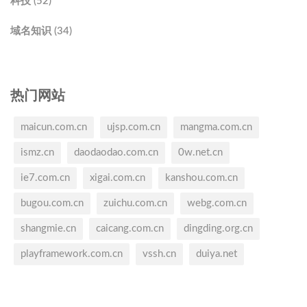
科技 (52)
域名知识 (34)
热门网站
maicun.com.cn
ujsp.com.cn
mangma.com.cn
ismz.cn
daodaodao.com.cn
0w.net.cn
ie7.com.cn
xigai.com.cn
kanshou.com.cn
bugou.com.cn
zuichu.com.cn
webg.com.cn
shangmie.cn
caicang.com.cn
dingding.org.cn
playframework.com.cn
vssh.cn
duiya.net